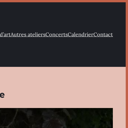
d’art
Autres ateliers
Concerts
Calendrier
Contact
e